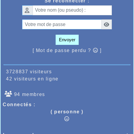
Se reconnecter :
Lamarck devait prendre une belle 13ème
place et 1er M2 en 36.53, alors qu'un peu
derrière Gauthier Sebille prenait la 28ème
place et 3ème master 0 en 38.28
Enfin la jeune minime belge membre de
l’AHVL Betine Kesteloot devait remporter le
cross du mémorial Van Ooteghem à Aalter
Envoyer
pas loin de Gand, une jeune cadette avec
qui il faudra compter sur la saison de cross
[ Mot de passe perdu ?
]
hivernale.
3728837 visiteurs
42 visiteurs en ligne
94 membres
Connectés :
( personne )