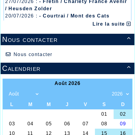
27/07/2026 :
- Fretin / Charlety France Avenir
/ Heusden Zolder
20/07/2026 :
- Courtrai / Mont des Cats
13/07/2026 :
- Lyon / Meeting Abeilles /
Lire la suite
Régionaux /
Nous contacter

Nous contacter
Calendrier

La cadette Betine KESTELOOT sur la 1ère
marche du podium
Un week-end plutôt calme pour les athlètes
de l’AHVL, où certains se sont retrouvés à
la course du souvenir à Ploegsteert chez