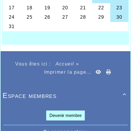
catégorie d’Anthony Puteanus sur le cross
ème
long, la 4
place master 0 sur la même
épreuve de Jérôme Gossart, Jules
ème
ème
Chantreau 6
et 2
espoir sur le cross
court avec juste derrière lui Gabriel Dupont
ème
ème
ème
7
et 4
senior, 9
place et
ème
3
espoir pour Clément Libéral, sur le
cross court toujours David Buisine
ème
3
master 2, triplet chez les masters 2
femmes de Lydie Majcherczyk, Adeline Le
Moal et Pamela Pinte, sur le cross court
ème
encore la 3
place d’Anaïs Olivier chez
Vous êtes ici :
Accueil
»
ème
les seniors féminines, 5
cadet Aymene
Imprimer la page...
Karboubi.
Chez les jeunes, en benjamine Maelle
ème
Gevaert Lebran prend une belle 11
place,
ème
chez les minimes filles Elyne Dupont 14
,
Espace membres

chez les garçons en benjamins David
ème
Gariddo 20
alors que chez les minimes
ème
Hugo Backelant termine 19
, Enzo
ème
D’hellem Pucarelli 20
.
Devenir membre
Les résultats des Halluinois :
RESULTATS AHVL