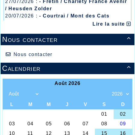
27/07/2026 :
- Fretin / Charlety France Avenir
/ Heusden Zolder
20/07/2026 :
- Courtrai / Mont des Cats
13/07/2026 :
- Lyon / Meeting Abeilles /
Lire la suite
Régionaux /
Nous contacter

Nous contacter
Calendrier

Foulées 2024
ème
Et voilà, la 47
édition des Foulées
Halluinoises s’est achevée ce dimanche
ème
ème
midi, 47
qui en fait est la 49
, car en
1986 faute de budget, l’épreuve devait être
annulée deux semaines avant la date, et en
2022 le Covid eut raison de l’organisation,
donc 2025 sera l’anniversaire de la
ème
50
édition qui sera sans doute un très
beau cru également. Mais force de constater
que cette édition 2024 rentrera dans les