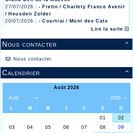
27/07/2026 :
- Fretin / Charlety France Avenir
/ Heusden Zolder
20/07/2026 :
- Courtrai / Mont des Cats
13/07/2026 :
- Lyon / Meeting Abeilles /
Lire la suite
Régionaux /
Nous contacter

Nous contacter
Calendrier

Gabriel DUPONT St Omer
A une semaine de l’organisation phare de
l’AHVL, les Foulées Halluinoises à l’aube de
leur demi-siècle, les athlètes jaunes et
bleus se sont déplacés pour certains avec
bonheur dans leurs résultats.
Tout d’abord la Course des Marais à St
Omer accueillait la demi-finale des