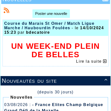
Poster une nouvelle
Course du Marais St Omer / Match Ligue
Marche / Haubourdin Foulées
- le
14/10/2024
15:23
par
bdecatoire
UN WEEK-END PLEIN
DE BELLES
PERFORMANCES POUR
Lire la suite
L’ATHLETISME
HALLUINOIS
Nouveautés du site

(depuis 30 jours)
Nouvelles
03/08/2026 :
- France Elites Champ Belgique
Grand Défi de la Muzelle