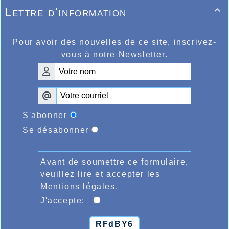
Les dirigeants de l’AHVL vous attendent
Lettre d'information

très nombreux dans le centre ville dimanche
prochain pour les traditionnelles Foulées
Halluinoises qui semblent se présenter
favorablement au niveau de la participation
Pour avoir des nouvelles de ce site, inscrivez-
qui frôle les records, il ne faut plus qu’une
vous à notre Newsletter.
météo clémente pour donner à cette fête
sportive Halluinoise tout le lustre de sa
réputation.
S'abonner
Se désabonner
Avant de soumettre ce formulaire,
veuillez lire et accepter les
Mentions légales
.
J'accepte:
RFdBY6