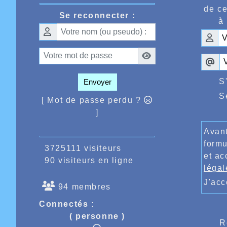
personn
de ce
Se reconnecter :
Ce n’es
à 
plus de
de pouv
Amiens 
difficu
de voul
même no
terme d
S
Envoyer
passer 
S
de son 
[ Mot de passe perdu ?
vacance
]
hiverna
Sur la 
Avant
la dern
formu
des for
3725111 visiteurs
et ac
bout po
90 visiteurs en ligne
C’est 
légal
compéti
J'ac
3h12.07
94 membres
forme, 
3h19.20
Connectés :
course 
( personne )
sans do
R