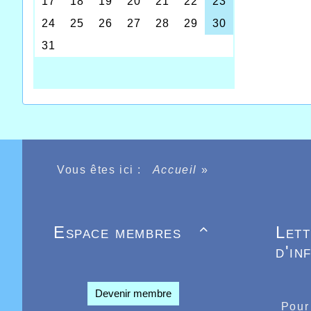
Vous êtes ici :
Accueil
»
Espace membres
Let

La dist
maratho
d'in
l’oubli
indispen
2h00 à 
Devenir membre
courir 
Pour
physiq