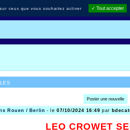
Tout accepter
 sur ceux que vous souhaitez activer
les
Poster une nouvelle
ns Rouen / Berlin
- le
07/10/2024 16:49
par
bdecat
LEO CROWET S