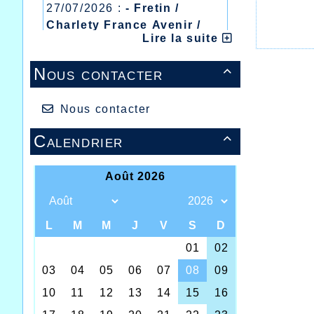
27/07/2026 :
- Fretin /
Charlety France Avenir /
Lire la suite
Heusden Zolder
20/07/2026 :
- Courtrai /
Nous contacter

Mont des Cats
13/07/2026 :
- Lyon /
Meeting Abeilles /
Nous contacter
Régionaux /
Calendrier
