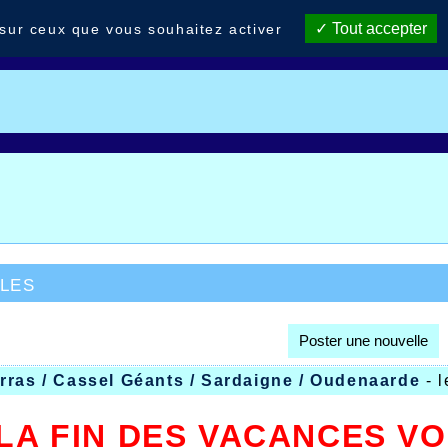
Tout accepter
 sur ceux que vous souhaitez activer
les
Poster une nouvelle
rras / Cassel Géants / Sardaigne / Oudenaarde
- 
LA FIN DES VACANCES VO