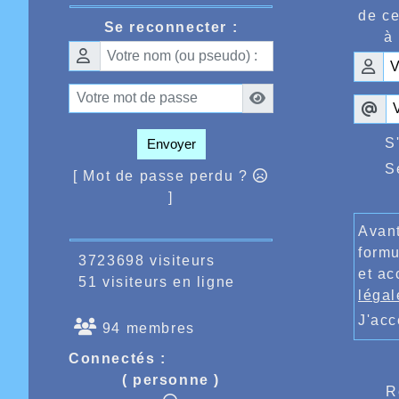
ou reven
de ce
notre «
Se reconnecter :
bon niv
à 
la cour
senior 
C’est C
est vr
d’incon
l’avoue
S
Envoyer
très bel
Enfin c
S
[ Mot de passe perdu ?
oui la 
]
organisé
ème
2
pl
Avant
partena
Il faut
formu
3723698 visiteurs
Oudenaa
et ac
51 visiteurs en ligne
1mn33.
légal
prépara
Voilà, 
J'ac
94 membres
saison 
Connectés :
( personne )
R