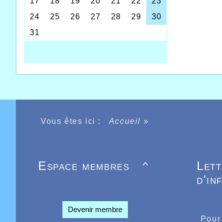
Eh voil
Vous êtes ici :
Accueil
»
marqué
images,
de jeune
l’AHVL 
qui pré
Espace membres
Let

les moi
d'in
Toujour
retrouv
rien d’
d’Arras
Devenir membre
leur ét
Pour