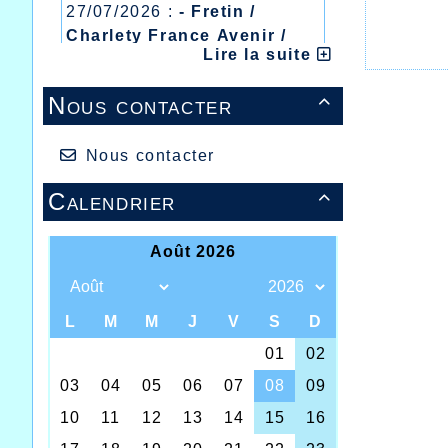
27/07/2026 :
- Fretin /
Charlety France Avenir /
Lire la suite
Heusden Zolder
20/07/2026 :
- Courtrai /
Nous contacter

Mont des Cats
13/07/2026 :
- Lyon /
Meeting Abeilles /
Nous contacter
Régionaux /
Calendrier
