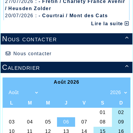
27/07/2026 :
- Fretin / Charlety France Avenir
/ Heusden Zolder
20/07/2026 :
- Courtrai / Mont des Cats
13/07/2026 :
- Lyon / Meeting Abeilles /
Lire la suite
Deux champions, Armand Parmentier qui
Régionaux /
entraîne les jeunes Belges en compagnie du
Nous contacter
grand champion

Belge Gaston Roelens
C’est ce jeudi 8 Août que les records du
Nous contacter
club sur la distance mythique du 1000m ont
été mis à mal par nos athlètes frontaliers
Calendrier

Belges adhérents à l’AHVL qui se
retrouvaient à Ninove où leur était proposé
la fameuse distance de référence pour
beaucoup de monde quant à la valeur d’une
ou d’un coureur.
Chez les plus jeunes tout d’abord en
catégorie « Minimes filles » que les
dirigeants de l’AHVL ne voyaient pas
effacer de sitôt tant cette dernière était d’un
très bon niveau établi en 2009 par Priscilla
Duponcheel qui, rappelons-le devait se
qualifier un an plus tard pour le
championnat du Monde Cadets, Priscilla