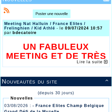
Poster une nouvelle
Meeting Nat Halluin / France Elites /
Frelinghien / Kid Athlé
- le
09/07/2024 10:57
par
bdecatoire
UN FABULEUX
MEETING ET DE TRÈS
Lire la suite
BONS RÉSULTATS DU
WEEK-END
Nouveautés du site

(depuis 30 jours)
Nouvelles
03/08/2026 :
- France Elites Champ Belgique
Grand Défi de la Muzelle