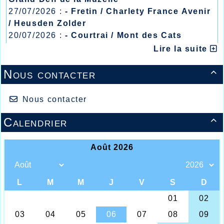
27/07/2026 :
- Fretin / Charlety France Avenir
/ Heusden Zolder
20/07/2026 :
- Courtrai / Mont des Cats
13/07/2026 :
- Lyon / Meeting Abeilles /
Lire la suite
Régionaux /
Nous contacter

Nous contacter
Calendrier

Une des très grosses organisations de
l’AHVL avait lieu ce mercredi 26 Juin en
soirée sur le stade… Van De Veegaete de
Tourcoing !!! Insolite et logique si
l’imbroglio de la rénovation de la piste du
Stade Wancquet qui un jour devait démarrer,
un autre reporté, semant le trouble dans
l’organisation de cette épreuve Nationale
aujourd’hui toujours classée numéro 1 des