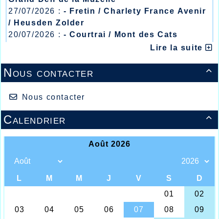
27/07/2026 :
- Fretin / Charlety France Avenir
/ Heusden Zolder
20/07/2026 :
- Courtrai / Mont des Cats
13/07/2026 :
- Lyon / Meeting Abeilles /
Lire la suite
Régionaux /
Nous contacter

Nous contacter
Calendrier

Agathe DELAHOUTRE (34) Meeting de
Montgeron
A peine la page interclubs tournée que les
athlètes se retrouvaient dans diverses
compétitions dans une semaine une fois de
plus intense qui devait débuter par le
Meeting National de Montreuil en région
parisienne où Agathe Delahoutre était
retenue afin de participer à la série 2 du
800m féminin national de très bon niveau.
Agathe devait réaliser pour l’occasion une