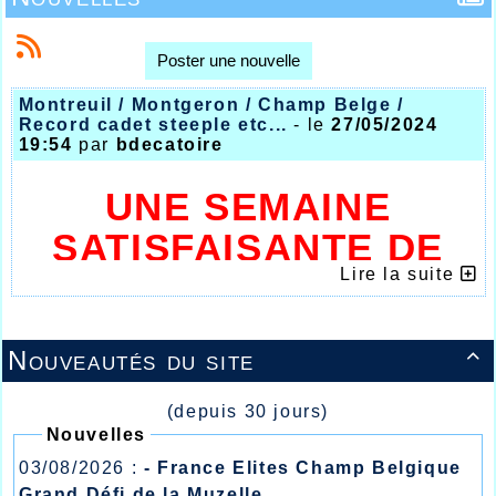
Poster une nouvelle
Montreuil / Montgeron / Champ Belge /
Record cadet steeple etc...
- le
27/05/2024
19:54
par
bdecatoire
UNE SEMAINE
SATISFAISANTE DE
Lire la suite
RESULTATS A L’AHVL
Nouveautés du site

(depuis 30 jours)
Nouvelles
03/08/2026 :
- France Elites Champ Belgique
Grand Défi de la Muzelle