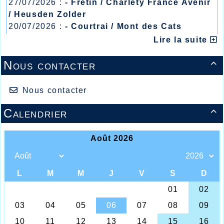
27/07/2026 :
- Fretin / Charlety France Avenir
/ Heusden Zolder
20/07/2026 :
- Courtrai / Mont des Cats
13/07/2026 :
- Lyon / Meeting Abeilles /
Lire la suite
Régionaux /
Nous contacter

Nous contacter
Calendrier

Maaike VANDER CRUYSSEN
Cette première semaine de vacances ne
présentait pas trop de compétitions pour
les athlètes Halluinois à l’exception de nos