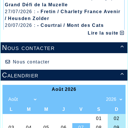
Grand Défi de la Muzelle
27/07/2026 :
- Fretin / Charlety France Avenir
/ Heusden Zolder
20/07/2026 :
- Courtrai / Mont des Cats
13/07/2026 :
- Lyon / Meeting Abeilles /
Lire la suite
Régionaux /
Nous contacter

Nous contacter
Calendrier

Maaike VANDER CRUYSSEN / Anthony
PUTEANUS
Décidément la jeune athlète Belge de
l’AHVL fait beaucoup parler d’elle ces
dernières semaines, en effet Maaike Vander
Cruyssen, après une belle médaille d’argent