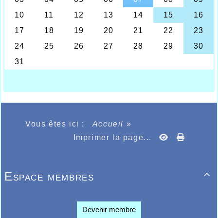
au championnat de France juniors la
semaine dernière, s’est offert le titre de
championne de Belgique ce week-end à
Gand sur le 800m junior fille où elle
devançait la seconde de plus de 8
secondes, donc sans opposition, elle
remportait un très beau titre qui clôturait sa
saison hivernale en salle, cette jeune
athlète aura sans doute l’occasion l’été
prochain de nous montrer encore de très
belles choses sur la piste qu’elle va
préparer en compagnie de son entraîneur
Armand Parmentier, ancien médaillé des
championnats d’Europe de marathon, et qui
Vous êtes ici :
Accueil
»
devrait l’amener à un très bon niveau
Imprimer la page...
national en France comme en Belgique.
C’est ce samedi 2 mars qu’avaient lieu les
championnats de France réservés aux
« Masters » nos aînés, qui dans le complexe
Espace membres
sportif indoor Stéphane Diagana de Lyon où

Anthony Puteanus était engagé sur 3000m
et 1500m, le 3000m qui devait se dérouler le
samedi 2 voyait l’athlète de l’AHVL Anthony
Devenir membre
Puteanus très bien s’en sortir, tenant bien
ème