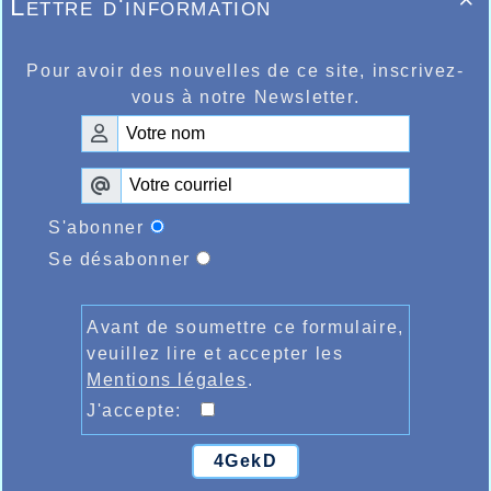
Lettre d'information
camarade Emma Messiaen qui elle devait terminer

ème
9
en 19.45.95, nouveau record personnel
également.
C’est à Gand, toujours en salle que les jeunes
Pour avoir des nouvelles de ce site, inscrivez-
benjamins(es) Elyne Dupont devait améliorer sa
vous à notre Newsletter.
meilleure performance sur 1000m indoor en
bouclant les 5 tours de piste en 3.46.90 alors
qu’Hugo Backelant devait lui réaliser 3.22.67
nouveau record personnel également.
S'abonner
Se désabonner
Avant de soumettre ce formulaire,
veuillez lire et accepter les
Mentions légales
.
J'accepte:
4GekD