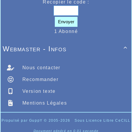
Recopier le code :
Envoyer
1 Abonné
Webmaster - Infos

Nous contacter
Podium pour Chloé DUMORTIER aux
Recommander
Régionaux Minimes de Marche Idoor
Version texte
Mentions Légales
Propulsé par GuppY
© 2005-2026
Sous Licence Libre CeCILL
Document généré en 0.01 seconde