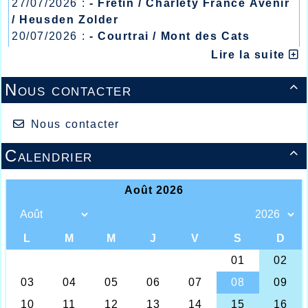
27/07/2026 :
- Fretin / Charlety France Avenir
/ Heusden Zolder
20/07/2026 :
- Courtrai / Mont des Cats
13/07/2026 :
- Lyon / Meeting Abeilles /
Lire la suite
Régionaux /
Nous contacter

Nous contacter
Calendrier

Maaike VANDER CRUYSSEN sur le podium
des championnats de France
Elle avait déjà été sur le devant de la scène à
l’occasion des épreuves de pré-programme du
meeting international de Liévin en prenant une
ème
superbe 2
place, Maaike, la jeune athlète Belge