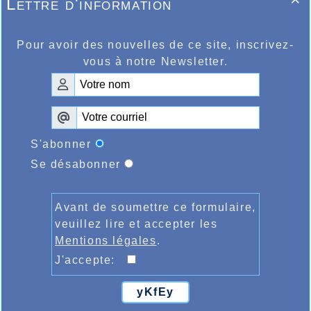
Lettre d'information

jeunes de l’AHVL avaient fat le déplacement
en salle également mais à Gand pour une
compétition réservée aux catégories jeunes,
il fallait retenir les 3.31.19 du benjamin
Pour avoir des nouvelles de ce site, inscrivez-
Hugo Backelant, et les 4.04.22 de l’autre
vous à notre Newsletter.
benjamine fille Elyne Dupont sur le 1000m
également.
S'abonner
Se désabonner
Avant de soumettre ce formulaire,
veuillez lire et accepter les
Mentions légales
.
J'accepte:
yKfEy