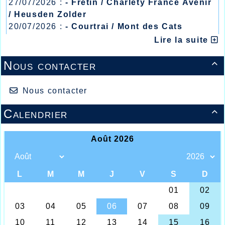
27/07/2026 :
- Fretin / Charlety France Avenir
/ Heusden Zolder
20/07/2026 :
- Courtrai / Mont des Cats
13/07/2026 :
- Lyon / Meeting Abeilles /
Lire la suite
Régionaux /
Nous contacter

Nous contacter
On peut dire que l’AHVL monte en
puissance, et que de plus en plus
d’Athlètes entrent dans les bilans Français
Calendrier

en ce début d’année 2024 sur les
compétitions en salle, mais le gros choc du
week-end devait venir du 800m féminin où
deux athlètes, suite au meeting qualificatif
open de ce week-end à Liévin, se retrouvent
en tête des bilans Français toutes
catégories confondues. Certes, la saison
n’est pas terminée et encore de belles
performances peuvent survenir dans les
semaines à venir, mais jamais l’AHVL
n’avait été aussi bien représenté en tête des
bilans, surtout par deux athlètes, Agathe