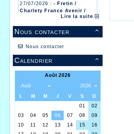
27/07/2026 :
- Fretin /
Charlety France Avenir /
Lire la suite
Heusden Zolder
20/07/2026 :
- Courtrai /
Nous contacter

Mont des Cats
13/07/2026 :
- Lyon /
Meeting Abeilles /
Nous contacter
Régionaux /
Calendrier
