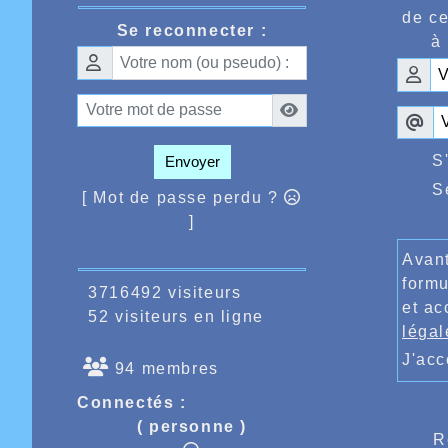
Une sem
de ce
Poussin
Se reconnecter :
à 
Van Lie
points,
David G
avec 23
Thomas 
S
Envoyer
S
[ Mot de passe perdu ?
Le same
]
une com
4m19 en
Hugo Ba
Avant
Voilà q
formu
3716492 visiteurs
2024 le
et ac
Nice le
52 visiteurs en ligne
légal
J'ac
94 membres
Connectés :
( personne )
R