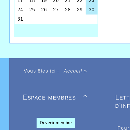
2023 se
devaien
se retr
Vous êtes ici :
Accueil
»
pour de
victoir
leurs 3
benjami
place a
Espace membres
Let

David G
41 poin
d'in
Pucarel
Devenir membre
Pour