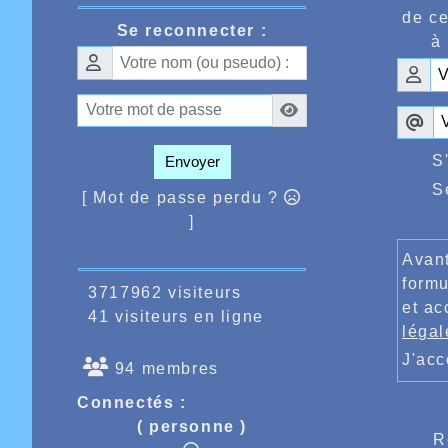
années 
de ce
Se reconnecter :
donnait
à 
un parc
cross-c
catégor
d’un pe
cross o
Interna
champio
S
Envoyer
égaleme
S
juste d
[ Mot de passe perdu ?
bon cla
]
ème
5
M1,
que Mar
Avant
court.
formu
Côté je
3717962 visiteurs
ème
14
et ac
p
41 visiteurs en ligne
Rassen
légal
J'ac
94 membres
frmbas
Connectés :
( personne )
R