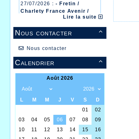
27/07/2026 :
- Fretin /
Charlety France Avenir /
Lire la suite
Heusden Zolder
20/07/2026 :
- Courtrai /
Nous contacter

Mont des Cats
13/07/2026 :
- Lyon /
Meeting Abeilles /
Nous contacter
Régionaux /
Calendrier
