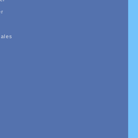
r
e
ales