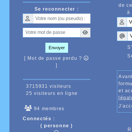
de ce
Se reconnecter :
à 
S
Envoyer
S
[ Mot de passe perdu ?
]
Avant
formu
3715931 visiteurs
et ac
25 visiteurs en ligne
légal
J'ac
94 membres
Connectés :
( personne )
R