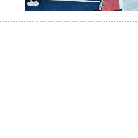
Equipe Ekiden
d intense une fois de plus pour l’AHVL avec un