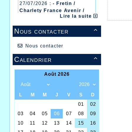
27/07/2026 :
- Fretin /
Charlety France Avenir /
Lire la suite
Heusden Zolder
20/07/2026 :
- Courtrai /
Nous contacter

Mont des Cats
13/07/2026 :
- Lyon /
Meeting Abeilles /
Nous contacter
Régionaux /
Calendrier

Week-en