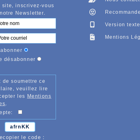
 site, inscrivez-vous
Recommande
notre Newsletter.
Version text
Mentions Lég
'abonner
e désabonner
 de soumettre ce
laire, veuillez lire
cepter les
Mentions
es
.
cepte:
afrnKK
ecopier le code :