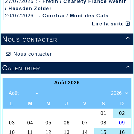
27/07/2026 :
- Fretin / Charlety France Avenir
/ Heusden Zolder
20/07/2026 :
- Courtrai / Mont des Cats
13/07/2026 :
- Lyon / Meeting Abeilles /
Lire la suite
Régionaux /
Nous contacter

Nous contacter
Equipes cross court et long
Calendrier

Dans la semaine précédente, régnait
l’incertitude quand à l’organisation du
cross du Comité du Nord d’athlétisme, tant
les conditions atmosphériques dantesques
de cette première semaine de novembre
étaient limites pour une organisation en
nature sur des endroits jonchés d’arbres où
un réel risque ne pouvait être pris, mais
tout compte fait, ce dimanche 5, le temps
était calme et même quelques rayons de
soleil devaient faire leurs apparitions sur la
plaine derrière le stade des Ormes à Lomme,