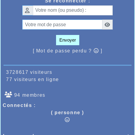
Se reconnecter :
country, où il fallait rajouter les 7 petits de
l’école d’athlé tous méritants.
Les résultats des Halluinois :
https://bases.athle.fr/asp.net/liste.aspx?
frmbase=resultats&frmmode=1&pardisplay=1&fr
Au cross de Waregem, la jeune cadette Fran
Envoyer
Van Hollebeke, licenciée à l’AHVL devait
remporter facilement l’épreuve
[ Mot de passe perdu ?
]
3728617 visiteurs
77 visiteurs en ligne
94 membres
Connectés :
( personne )