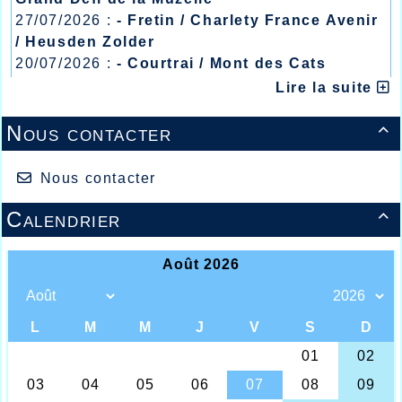
27/07/2026 :
- Fretin / Charlety France Avenir
/ Heusden Zolder
20/07/2026 :
- Courtrai / Mont des Cats
13/07/2026 :
- Lyon / Meeting Abeilles /
Lire la suite
Régionaux /
Nous contacter

Nous contacter
Calendrier
On peut considérer que nous sommes en

pleine saison des courses hors stade avec
la multitude de compétitions qui se
déroulent sur la route en France comme à
l’étranger, et comme maintenant depuis
1975, le semaine qui suit les Foulées
Halluinoises, qui furent un réel succès, nos
voisins Tourquennois accueillaient leurs
ère
boucles dont la 1
édition fût organisée
ère
une année avant la 1
Halluinoise en 1974.
ème
Une belle édition qui voyait le 3
des
Foulées Halluinoises l’emporter, en effet