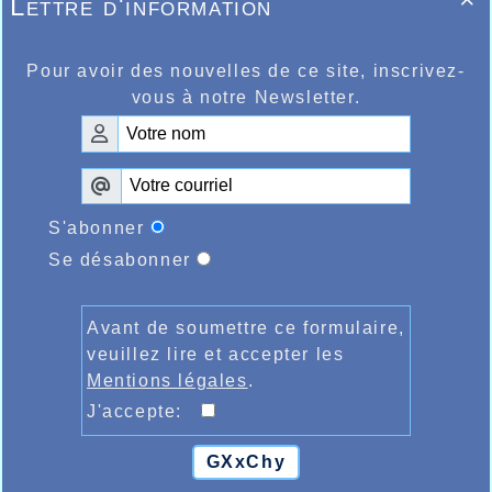
Lettre d'information

tombent de Julie Voet et son ami Sander
Vercauteren qui participaient au 10km de
ère
Venhuizen en Hollande, Julie 1
féminine
ème
en 35.00 et Sander 6
de la course en
Pour avoir des nouvelles de ce site, inscrivez-
31.07…Super
vous à notre Newsletter.
S'abonner
Se désabonner
Avant de soumettre ce formulaire,
veuillez lire et accepter les
Mentions légales
.
J'accepte:
GXxChy