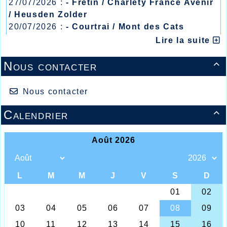
27/07/2026 :
- Fretin / Charlety France Avenir
/ Heusden Zolder
20/07/2026 :
- Courtrai / Mont des Cats
13/07/2026 :
- Lyon / Meeting Abeilles /
Lire la suite
Régionaux /
Nous contacter

Nous contacter
Calendrier

Sander, Julie, au centre le papa de Julie....
Une saison riche en compétitions pour les
athlètes de l’AHVL, et si certains sont partis
en vacances d’autres sont toujours sur le
pont des compétitions sur piste ou sur