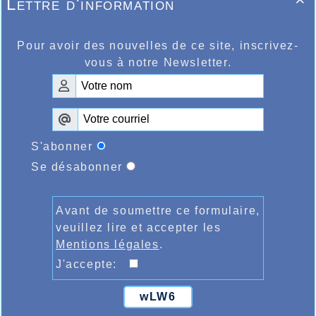
Lettre d'information

ème
Orientales, il devait terminer 8
de la
er
course mais 1
master 2 en 39.13.
Pour avoir des nouvelles de ce site, inscrivez-
vous à notre Newsletter.
S'abonner
Se désabonner
Avant de soumettre ce formulaire,
veuillez lire et accepter les
Mentions légales
.
J'accepte:
wLW6