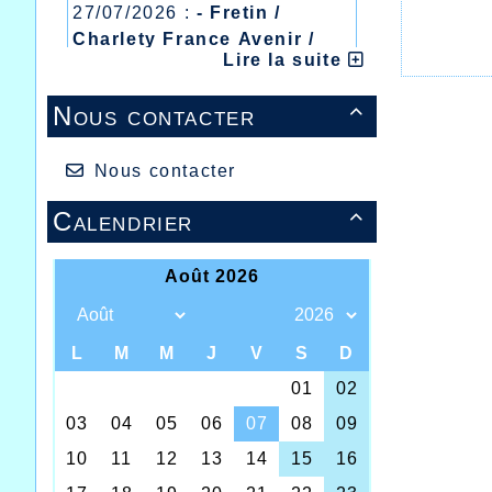
27/07/2026 :
- Fretin /
Charlety France Avenir /
Lire la suite
Heusden Zolder
20/07/2026 :
- Courtrai /
Nous contacter

Mont des Cats
13/07/2026 :
- Lyon /
Meeting Abeilles /
Nous contacter
Régionaux /
Calendrier
