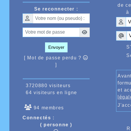
nationa
de ce
Se reconnecter :
au dépa
à 
égaleme
pourron
départ
progres
encore
l’AHVL 
S
Envoyer
Le sam
Flande
S
[ Mot de passe perdu ?
perform
Mananka
]
sur les
Catoire
Avant
les 12 
formu
3720880 visiteurs
et ac
64 visiteurs en ligne
légal
J'ac
94 membres
Connectés :
( personne )
R