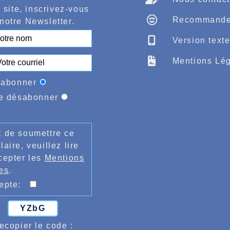
l en 2.07.46, après l’avoir décroché sur la même 
 site, inscrivez-vous
rt des France « Elite » le prochain week-end
Recommande
notre Newsletter.
nt une course au titre, dans un premier temps
t l’amener à la finale, la mise en confiance d
Version text
 des séries avec sérénité et confiance, à 2
sivement par son entraîneur Jean-Georges Stock
Mentions Lég
 bien progresser pour cette jeune femme série
encore de belles surprises.
'abonner
edi 22 quelques athlètes se sont également dé
rs Cup très prisée par de nombreux athlètes E
e désabonner
ance, côté sprint, il fallait retenir côté fémini
ba Sangaré, sur 100m 13.54 et 28.33 sur 200m p
 mêmes distances pour Margot Coulon, sur 400m
 en 51.75, 4.42.15 pour Aurélien Pinck sur 150
 de soumettre ce
tours et demi en 16.35.22
laire, veuillez lire
cepter les
Mentions
es
.
cepte:
YZbG
ecopier le code :