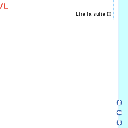
VL
Lire la suite
 l’Athlétisme Halluin Val de Lys qui devait
eting National et International d’Halluin,
porte son lot d’émotions, dans un premier
réprochable où tous doivent trouver leur