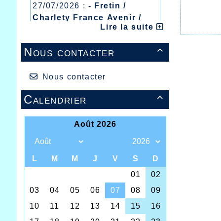
27/07/2026 :
- Fretin /
Charlety France Avenir /
Lire la suite
Heusden Zolder
20/07/2026 :
- Courtrai /
Nous contacter

Mont des Cats
13/07/2026 :
- Lyon /
Meeting Abeilles /
Nous contacter
Régionaux /
Calendrier

Cette d
en ce m
inscrit
temps p