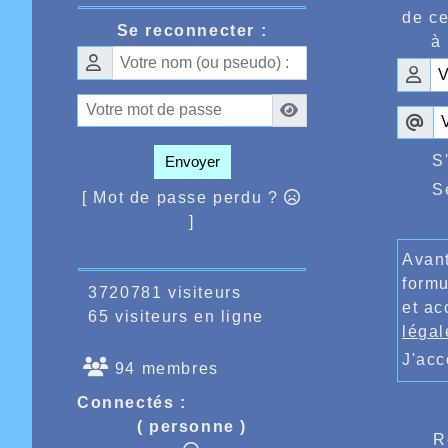
Métropo
de ce
perform
Se reconnecter :
à 
frmbas
Mais Ag
car aux 
finale,
S
Envoyer
retrouv
avait r
S
[ Mot de passe perdu ?
remport
remport
]
except
devrait
Avant
remarqu
formu
nouveau
3720781 visiteurs
et ac
Enfin r
65 visiteurs en ligne
en 3.52.
légal
Hormis
J'ac
suivant
94 membres
et les 
Connectés :
perfs d
sur 800
( personne )
R