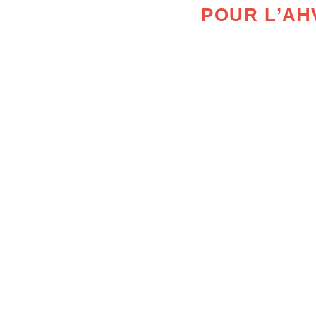
POUR L’AH
ernière semaine de juin 2023 fût très intense pour
ercredi 28 juin débuter par l’organisation du Me
 au calendrier Européen et qui, chaque année, ap
ar le stress d’une organisation qui se veut ir