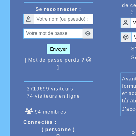
devaien
de ce
avec un
Se reconnecter :
fémini
à 
termina
les deu
réalisai
Léo Cro
Ahmed A
toujour
S
Envoyer
féminin
10kms d
S
[ Mot de passe perdu ?
1500m d
Nicolas
]
Le sam
jeunes 
Avant
s’avéra
formu
3719699 visiteurs
marche,
et ac
ème
34
, 
74 visiteurs en ligne
elle 20
légal
au 120m
J'ac
longueu
94 membres
saut en
Connectés :
jeunes 
Sur le
( personne )
R
perform