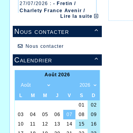
27/07/2026 :
- Fretin /
Charlety France Avenir /
Lire la suite
Heusden Zolder
20/07/2026 :
- Courtrai /
Nous contacter

Mont des Cats
13/07/2026 :
- Lyon /
Meeting Abeilles /
Nous contacter
Régionaux /
Calendrier
