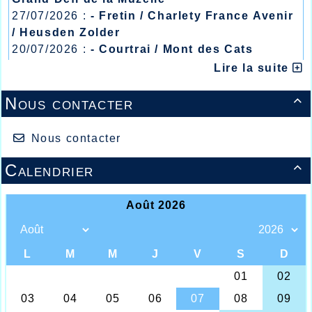
27/07/2026 :
- Fretin / Charlety France Avenir
/ Heusden Zolder
20/07/2026 :
- Courtrai / Mont des Cats
13/07/2026 :
- Lyon / Meeting Abeilles /
Lire la suite
Régionaux /
Nous contacter

Ahmed ABOUSITRE / Maaike VANDER
CRUYSSEN / Julie VOET
Nous contacter
C’est une période entre-saisons à laquelle
nous assistons en ce mois d’avril où pour
Calendrier

certains cette période de vacances est
l’occasion de se tester dans d’autres lieux
face à une adversité pas toujours connue,
et c’est ce qu’a fait notre excellent master 1
Ahmed Abousitre, profitant de son séjour en
Normandie pour s’offrir une très belle
victoire sur le 10kms de la Corrida du
Marais Vernier où il devait dominer ses
adversaires sur sa distance de prédilection
en terminant la course en 32.54, vingt
secondes plus vite que son second. Une