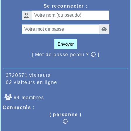
licenciée à l’AHVL devait remporter en 1h
Se reconnecter :
d’intervalle le 1500m en 4.49.26 et le 3000m
en 9.53.88 ce qui constituerai un nouveau
record du club féminin.
Envoyer
[ Mot de passe perdu ?
]
3720571 visiteurs
62 visiteurs en ligne
94 membres
Connectés :
( personne )