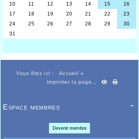
victoire de plus pour Ahmed qui
collectionne depuis maintenant un bon bout
de temps, les bonnes performances et les
victoires.
Il fallait également remarquer durant ce
week-end Pierre Thomas qui lui s’attaquait
au Nord Trail Mont des Flandres sur la
distance du marathon où quelques
problèmes physiques devaient survenir
ème
sous formes de crampes au 30
kilomètre,
en grosse difficulté sur la fin de course,
Pierre devait passer la ligne d’arrivée en
3h34.36 un peu déçu, mais il devait aller au
Vous êtes ici :
Accueil
»
bout de son effort tout à son honneur.
Egalement la jeune minime fille Chloé
Imprimer la page...
Dumortier quià Bruay-la-Buissière devait
participer au meeting de marche athlétique
et terminer 4ème du 2000m en 18.20.00
Enfin la juniore Maaike Vander Cruyssen qui
Espace membres

participait au championnat provincial Belge
avec son club de Waregem remportait le
titre sur 400m dans l’excellent temps de
58.80 une très belle performance pour un
Devenir membre
début de saison estivale, sur le même
championnat, l’athlète féminine de Roulers