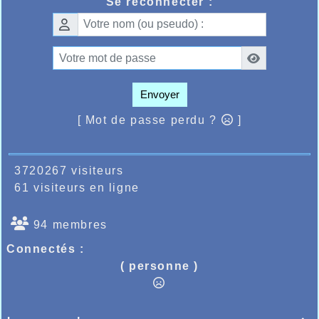
Se reconnecter :
dessous :
https://bases.athle.fr/asp.net/liste.aspx?
frmbase=resultats&frmmode=1&frmespace=73&fr
Envoyer
[ Mot de passe perdu ?
]
3720267 visiteurs
61 visiteurs en ligne
94 membres
Connectés :
( personne )