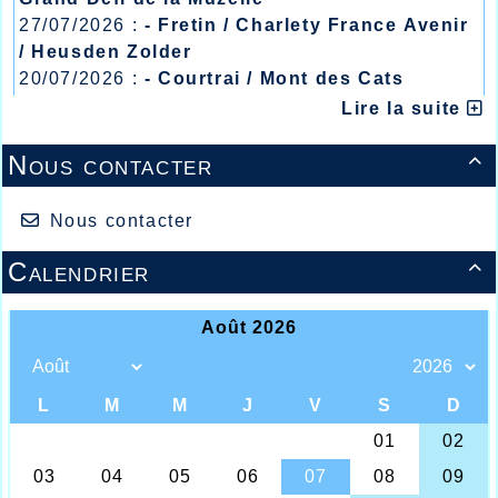
27/07/2026 :
- Fretin / Charlety France Avenir
/ Heusden Zolder
20/07/2026 :
- Courtrai / Mont des Cats
13/07/2026 :
- Lyon / Meeting Abeilles /
Lire la suite
Régionaux /
Nous contacter

Pierre THOMAS
Nous contacter
Pas trop de répits pour les athlètes de
l’AHVL qui, une fois de plus se sont
Calendrier

retrouvés sur différentes compétitions où,
dans un premier temps, au Val Joly se
déroulait le traditionnel « Trail » proposant
diverses distances, 8/16/24 et 33kms, une
randonnée de 8kms et une marche nordique
de 16kms, l’athlète de l’AHVL Pierre Thomas
avait décidé de se présenter au départ du
24kms, et bien lui en fut car il devait au
terme de l’épreuve, s’imposer avec 16
secondes d’avance sur son suivant, il
s’imposait en 1h36.35, bonne performance