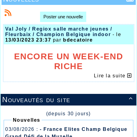
Poster une nouvelle
Val Joly / Regiox salle marche jeunes /
Fleurbaix / Champion Belgique indoor
- le
13/03/2023 23:37
par
bdecatoire
ENCORE UN WEEK-END
RICHE
EN RESULTATS A L’AHVL
Lire la suite
Nouveautés du site

(depuis 30 jours)
Nouvelles
03/08/2026 :
- France Elites Champ Belgique
Grand Défi de la Muzelle