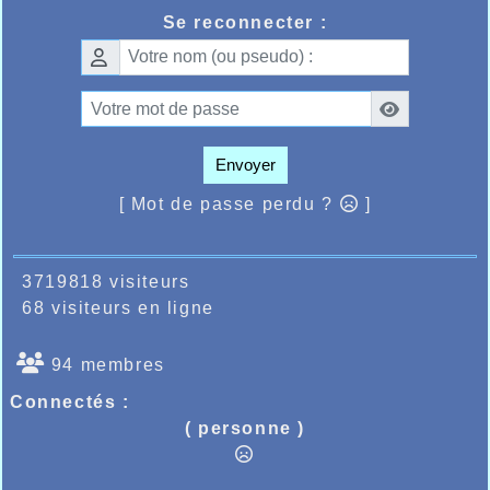
salle sur le 800m à Gand, quoi de plus
Se reconnecter :
normal pour cette athlète qui défendait pour
le coup les couleurs de son club Belge de
Waregem, Maaike qui devait mener
l’équivalent de 550m de l’épreuve devait se
faire déborder à l’amorce du dernier tour,
mais néanmoins s’accrocher pour prendre
une belle médaille d’argent avec la seconde
Envoyer
place en 2mn11’’28 à un peu plus d’une
seconde de son record.
[ Mot de passe perdu ?
]
3719818 visiteurs
68 visiteurs en ligne
94 membres
Connectés :
( personne )