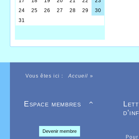
Nous avo
Norbert
fille Vé
monter 
plusieu
que Nor
Marcel 
départe
manière
en comp
d’Athlé
Vous êtes ici :
Accueil
»
chronomé
Jovial,
silhouet
Adieu No
Espace membres
Let

d'in
Devenir membre
Pour