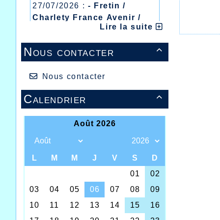
27/07/2026 :
- Fretin /
Charlety France Avenir /
Lire la suite
Heusden Zolder
20/07/2026 :
- Courtrai /
Nous contacter

Mont des Cats
13/07/2026 :
- Lyon /
Meeting Abeilles /
Nous contacter
Régionaux /
Calendrier
