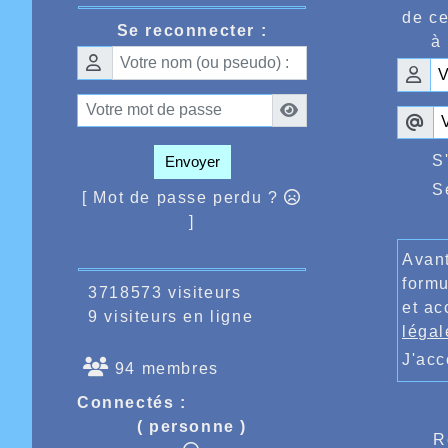
de ce
Se reconnecter :
à 
S
Envoyer
S
[ Mot de passe perdu ?
]
Avant
formu
3718573 visiteurs
et ac
9 visiteurs en ligne
légal
J'ac
94 membres
Connectés :
( personne )
R