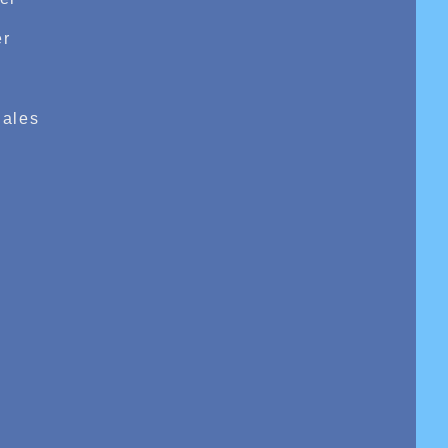
r
e
ales