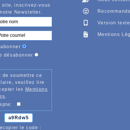
 site, inscrivez-vous
Recommande
notre Newsletter.
Version text
Mentions Lég
'abonner
e désabonner
 de soumettre ce
laire, veuillez lire
cepter les
Mentions
es
.
cepte:
a9Rdw5
ecopier le code :