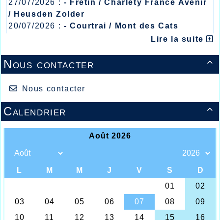
27/07/2026 :
- Fretin / Charlety France Avenir
/ Heusden Zolder
20/07/2026 :
- Courtrai / Mont des Cats
13/07/2026 :
- Lyon / Meeting Abeilles /
Lire la suite
Les jeunes salle Michel Bernard
Régionaux /
Voilà 2022 s’achève et pour regrouper nos
Nous contacter
plus jeunes athlètes une dernière fois de

l’année en compétition, l’Athlétisme Halluin
Val de Lys, comme chaque fin d’année, a
Nous contacter
proposé aux poussins(es) et benjamins(es)
de se retrouver salle Michel Bernard ce
mardi 20 décembre pour l’ultime rencontre
Calendrier

en salle 2022. Quelques 56 performances
devaient être enregistrées, et il fallait
retenir chez les poussines filles les bonnes
prestations d’Anna Liuzzo qui devait avec
5.4 sur 30m, 9m90 au pentabond et 6m80 au
lancer de poids totaliser 66 points et
prendre une belle seconde place devant sa
camarade de club Manon Bonte qui elle
courait le 30m en 5.3, sautait 8m50 au
pentabond et lançait le poids à 8,00m
ème
totalisant 65 points, à la 5
place on
retrouvait Amalia Pereira 55 points, puis