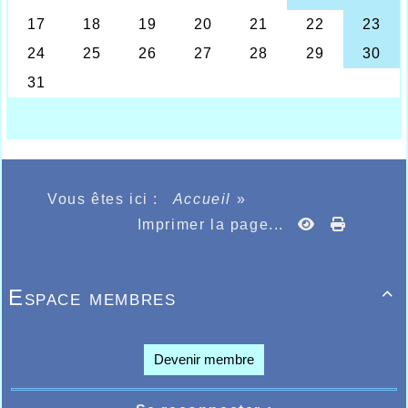
Maelia Baron Messiaen avec 50 points.
ème
Chez les benjamines 85 points et 2
place
pour Iliana Rasseneur, 5.00 sur 30m, 5.9 sur
30m haies, 5m80 au lancer de poids,
ème
5
place pour Elyne Dupont avec 81
points et 5.3 sur 30m, 6.4 sur 30m haies,
1m13 au saut en hauteur, 81 points
également pour Lison Maes, 5.3 sur 30m, 6.4
sur les haies, 6m60 au poids.
Chez les poussins, le meilleur Halluinois
s’avérait être David Garrido qui totalisait 39
points sur les 3 épreuves réalisant 5.7 sur
Vous êtes ici :
Accueil
»
30m, 7m80 au pentabond, 6m20 au lancer de
poids, derrière avec 33 points on retrouvait
Imprimer la page...
Simeon Bastian avec 5.5 sur 30m, 8m10 au
pentabond, 5m20 au poids, Paul Putman
ème
terminait 8
avec 24 points et 6.6 au 30m
haies, 7m00 au pentabond et 4m20 au poids.
Espace membres

Côté benjamins belle victoire de Valentin
Manier 95 points réussissant 5.00 sur 30m,
5.9 sur les haies et surtout 1m31 en hauteur,
Thomas Bernard prenait la seconde place
Devenir membre
avec 92 points et 5.2 sur 30m, 5.9 sur 30m
haies, 8m30 au lancer de poids, Nathan
ème
Gevaert terminait 6
avec 80 points 5.00