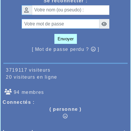
Se reconnecter :
sur 30m, 6.3 sur les haies, 1m13 en hauteur.
Voilà une année 2022 qui se termine
agréablement pour ces athlètes en herbe
avec une saison 2023 dont le premier grand
objectif se situera le 22 janvier à Lille pour
le championnat Départemental de cross-
country.
Envoyer
Tous les résultats ci-dessous :
[ Mot de passe perdu ?
]
https://bases.athle.fr/asp.net/liste.aspx?
frmbase=resultats&frmmode=1&frmespace=0&f
3719117 visiteurs
20 visiteurs en ligne
94 membres
Connectés :
( personne )