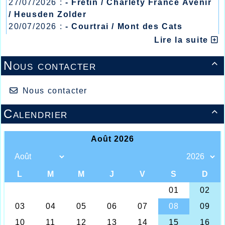
27/07/2026 :
- Fretin / Charlety France Avenir
/ Heusden Zolder
20/07/2026 :
- Courtrai / Mont des Cats
13/07/2026 :
- Lyon / Meeting Abeilles /
Lire la suite
Régionaux /
Nous contacter

Nous contacter
Calendrier

Thomas DELEU / Stéphanie LEGRAND / Léo
CROWET
Ce long week-end du 11 novembre, était
l’occasion de retrouver la traditionnelle
course du souvenir chez nos voisins belges
à Ploegsteert où un 8kms et un semi-
marathon étaient proposés aux coureurs
hors stade, épreuve qui toujours très prisée
avait été interrompue par les conditions
sanitaires en 2020 et 2021, c’est plus de
4000 participants qui devaient se mettre aux