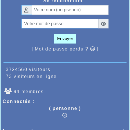
Quentin qui voyait Léo Crowet l’emporter en
Se reconnecter :
32.27 plus de 30 secondes devant le
second.
L’AHVL toujours au devant de la scène dans
les courses de la région ou hors région.
Envoyer
[ Mot de passe perdu ?
]
3724560 visiteurs
73 visiteurs en ligne
94 membres
Connectés :
( personne )