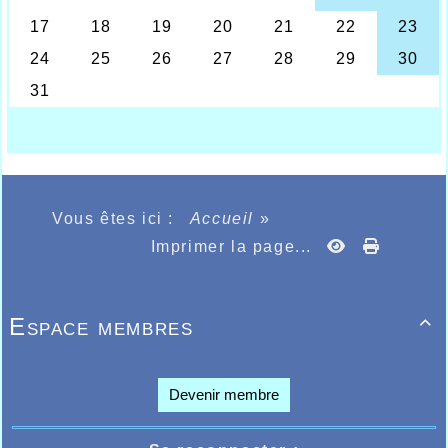
départs des deux courses, et sur le semi-
marathon, deux protagonistes de l’AHVL,
tous deux en préparation du marathon de
Valence en Espagne le 4 décembre
prochain, ils s’alignaient avec l’espoir de
faire l’ultime test avant l’échéance suite à
des mois de préparation. Ils devaient tous
deux se rassurer quant à leur état de forme,
et Thomas Deleu s’octroyait une superbe
seconde place en passant la ligne après
1h05.27 de course, à quelques 30 secondes
du vainqueur Pierre Denays qui lui aussi
Vous êtes ici :
Accueil
»
sera de la fête à Valence. Derrière Thomas,
Ahmed Abousitre de 10 ans son aîné,
Imprimer la page...
réalisait lui également une excellente
ème
course, prenant la 10
place en 1h10.07,
ème
2
master 35, il devait également se
rassurer pour le 4 décembre.
Espace membres

Que dire de la très belle performance aussi
de Stéphanie Legrand qui en terminant
ème
ère
3
féminine et 1
master 45 en passant
la ligne d‘arrivée en 1h26.30.
Devenir membre
Autre très belle performance du week-end
pour l’AHVL, la victoire aux 10kms de St