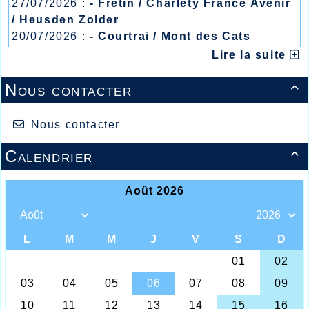
27/07/2026 :
- Fretin / Charlety France Avenir
/ Heusden Zolder
20/07/2026 :
- Courtrai / Mont des Cats
13/07/2026 :
- Lyon / Meeting Abeilles /
Lire la suite
Régionaux /
Nous contacter

Nous contacter
Calendrier

Stéphanie Legrand au centre
Les courses hors stade de l’automne sont
en plein boum actuellement et le rendez-
vous de fin octobre chaque année se situe à
Baisieux pour la traditionnelle course « du
Chicon » qui une fois de plus a rassemblé
un bon nombre d’amateurs de la course sur