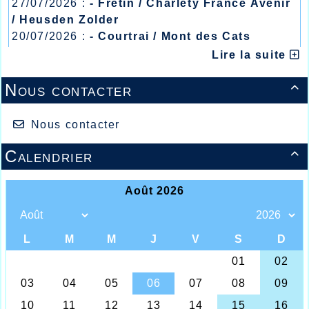
27/07/2026 :
- Fretin / Charlety France Avenir
/ Heusden Zolder
20/07/2026 :
- Courtrai / Mont des Cats
13/07/2026 :
- Lyon / Meeting Abeilles /
Lire la suite
Régionaux /
Nous contacter

Nous contacter
Calendrier

Dans le cadre de l’organisation du marathon
d’Estaimpuis, chez nos voisins Belges, était
organisé un 10kms ce dimanche matin du 4
septembre 2022 où nos deux athlètes de
l’AHVL, Thomas Deleu et Ahmed Abousitre
devaient prendre les deux premières places
de l’épreuve, nous n’avons pas
malheureusement les résultats officiels des
performances car ces dernières
paraissaient un peu fantaisistes, ils vous
seront communiqués ultérieurement.