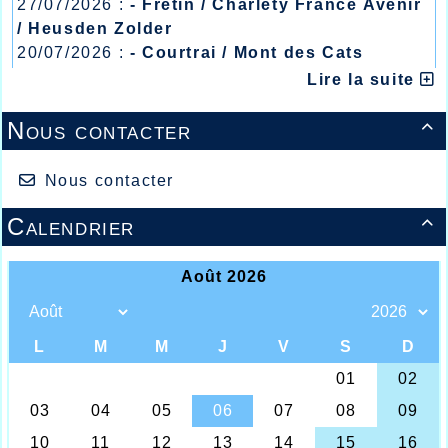
27/07/2026 :
- Fretin / Charlety France Avenir
/ Heusden Zolder
20/07/2026 :
- Courtrai / Mont des Cats
13/07/2026 :
- Lyon / Meeting Abeilles /
Lire la suite
Régionaux /
Nous contacter

Nous contacter
Calendrier

Agathe Delahoutre dans l'ultime ligne droite à
Courtrai
A peine remis du très gros Meeting organisé
sur le stade Wancquet à domicile qui fut un
véritable succès sportif et populaire, et
er
sans doute de nouveau 1
Meeting des
clubs de la saison 2022 des Hauts de