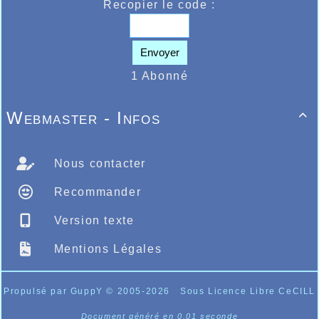
retrouvait le chemin de la compétition après
Recopier le code :
ème
maladie sur le 3kms, il terminait 11
au
er
scratch, 1
espoir en 15.30
Envoyer
1 Abonné
Webmaster - Infos

Nous contacter
Recommander
Version texte
Mentions Légales
Propulsé par GuppY
© 2005-2026
Sous Licence Libre CeCILL
Document généré en 0.01 seconde