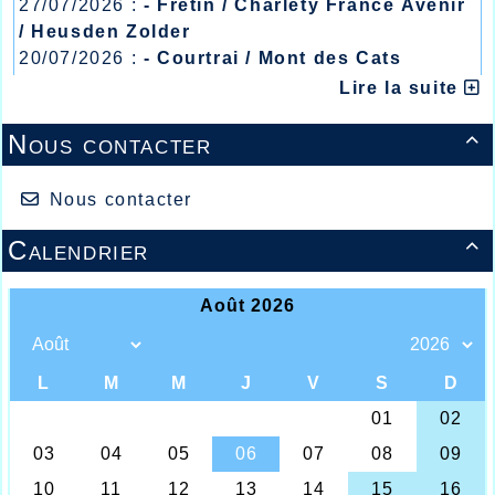
27/07/2026 :
- Fretin / Charlety France Avenir
/ Heusden Zolder
20/07/2026 :
- Courtrai / Mont des Cats
13/07/2026 :
- Lyon / Meeting Abeilles /
Lire la suite
Régionaux /
Nous contacter

Nous contacter
Un stade Wancquet bien rempli...
C’est ce mercredi 29 juin sur le stade
Calendrier

Wancquet à Halluin que se déroulait la
ème
27
édition du Meeting National et
International d’Halluin qui devait de
nouveau apporter son pesant d’or de
performances dans toutes les épreuves
proposées, le résultat parle de lui-même, 89
performances de niveau national, 142
records personnels, 45 meilleures
performances annuelles, quelques 500
participants, aucun meeting dans les hauts
de France n’ atteint ce niveau, et le meeting
Halluinois devrait, une fois de plus être le
« Number One » des meetings organisés par