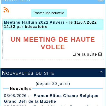
Poster une nouvelle
Meeting Halluin 2022 Anvers
- le
11/07/2022
14:32
par
bdecatoire
UN MEETING DE HAUTE
VOLEE
ET UNE AGATHE
Lire la suite
DELAHOUTRE PROCHE DE
SON RECORD A ANVERS
Nouveautés du site

(depuis 30 jours)
Nouvelles
03/08/2026 :
- France Elites Champ Belgique
Grand Défi de la Muzelle