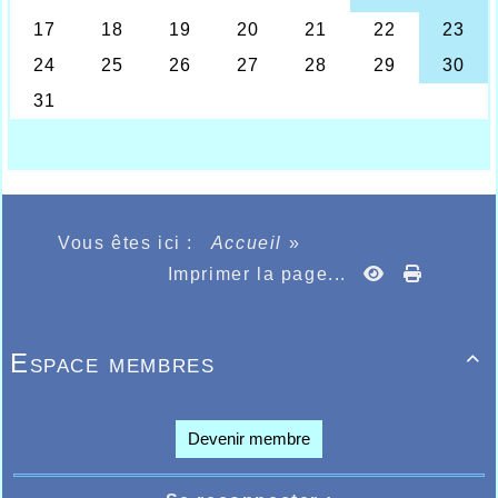
Deleu et Alexandre Madelgaire qui ont
composé l’équipe et motivé les troupes.
Côté résultats, il fallait remarquer la belle
course d’Agathe Delahoutre sur 800m en
2.15.36, les 8.43.70 sur 3000m de Thomas
Deleu, le très beau 2000m marche de Léa
Van Lierde en 15.21.27, les 51.12 sur 400m
de Simon Catoire record personnel, 9.54.14
sur 3000m steeple pour Léo Crowet,
10.52.63 pour Léa Vanhaverbeke sur 3000m
plat, 58.58 sur 400m haies de Nicolas Fronc-
Kozak , 8.59.40 pour Ahmed Abousitre sur
Vous êtes ici :
Accueil
»
3000m, record personnel, 27.29 Leelou
Imprimer la page...
Sinaeve-Bouche sur 200m, record
personnel, 2.01.17 pour Léo Fernandes sur
800m et 2.01.91 sur la même distance pour
Baptiste Legrand, 52.51 pour Baptiste
Espace membres

Dhalluin sur le 400m, 27.70 sur 200m pour la
cadette Manankaba Sagare, record
personnel, le 4 X 400m masculin en 3.34.71,
tous ces athlètes ayant totalisé plus de 700
Devenir membre
points avec leurs performances.
Le résultat de tous les athlètes :
ICI
Au même moment se déroulaient les