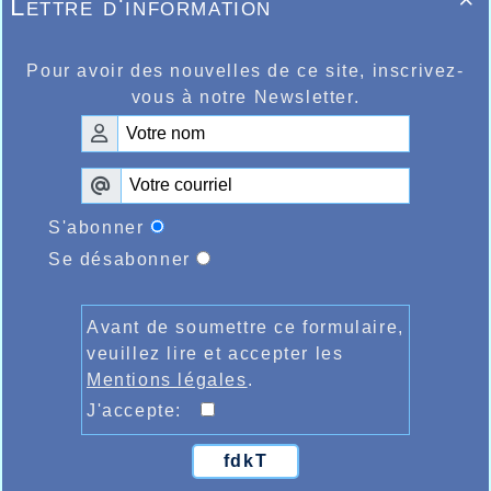
Lettre d'information

ème
9
place en espoir fille pour Justine
Shettle en 39.59. Le lendemain sur l’épreuve
reine, le marathon, Arnaud Lamarcq passait
ème
la ligne d’arrivée en 3h03.52, 11
master
Pour avoir des nouvelles de ce site, inscrivez-
1, au semi-marathon Antoine Catoire
vous à notre Newsletter.
réalisait 1h41.42
S'abonner
Se désabonner
Avant de soumettre ce formulaire,
veuillez lire et accepter les
Mentions légales
.
J'accepte:
fdkT