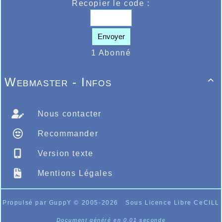
Recopier le code :
Envoyer
Route du Louvre 2022
Peu importe la couleur et le club, l'amitié et
1 Abonné
la passion est dominante !!!
Webmaster - Infos

Nous contacter
Recommander
Version texte
Mentions Légales
Propulsé par GuppY
© 2005-2026
Sous Licence Libre CeCILL
Document généré en 0.01 seconde