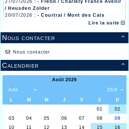
27/07/2026 :
- Fretin / Charlety France Avenir
/ Heusden Zolder
20/07/2026 :
- Courtrai / Mont des Cats
13/07/2026 :
- Lyon / Meeting Abeilles /
Lire la suite
Régionaux /
Nous contacter

Nos jeunes marcheuses au départ du 2000m
On se croirait au mois de juillet, mais ce mi-
mai est, comme il y a deux ans, baigné d’un
Nous contacter
radieux soleil et de températures estivales
très propices à la pratique de l’athlétisme et
Calendrier

de la course hors stade.
Le week-end devait démarrer en trombe
pour l’AHVL par l’organisation d’un
championnat de district sur le stade
Wancquet vendredi soir où était proposé un
triathlon poussins et benjamins avec
quelques 65 jeunes qui devaient en
découdre sur 3 épreuves obligatoires leur
permettant de se qualifier pour le
championnat du Département du 18 juin
prochain à La Gorgue.
Très bon comportement de nos jeunes