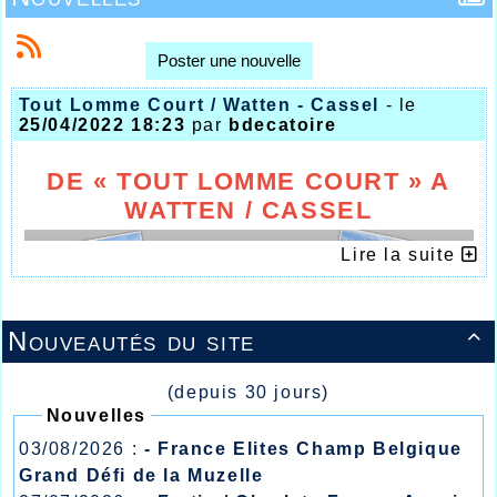
Poster une nouvelle
Tout Lomme Court / Watten - Cassel
- le
25/04/2022 18:23
par
bdecatoire
DE « TOUT LOMME COURT » A
WATTEN / CASSEL
Lire la suite
Nouveautés du site

(depuis 30 jours)
Nouvelles
03/08/2026 :
- France Elites Champ Belgique
Les courses hors stade actuellement en
pleine effervescence de l’entre-saison
Grand Défi de la Muzelle
hivernale et estivale permettent aux athlètes