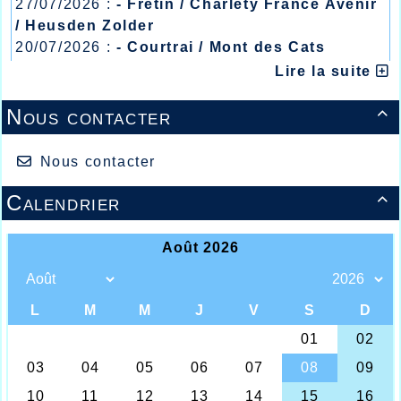
27/07/2026 :
- Fretin / Charlety France Avenir
/ Heusden Zolder
20/07/2026 :
- Courtrai / Mont des Cats
13/07/2026 :
- Lyon / Meeting Abeilles /
Lire la suite
Régionaux /
Nous contacter

Nous contacter
Calendrier

Belle performance d'Ahmed ABOUSITRE à
Valenciennes...
Les Foulées de la Nature qui se déroulaient
ce dimanche 3 avril dans la matinée à
Roncq, ont permis aux athlètes de l’AHVL
de faire le point sur leur état de forme à
l’amorce de la saison estivale qui devrait
démarrer fin avril début mai, et c’est avec
succès que les Halluinois devaient, pour
beaucoup, se faire remarquer dans les
différentes distances proposées par
l’organisation.