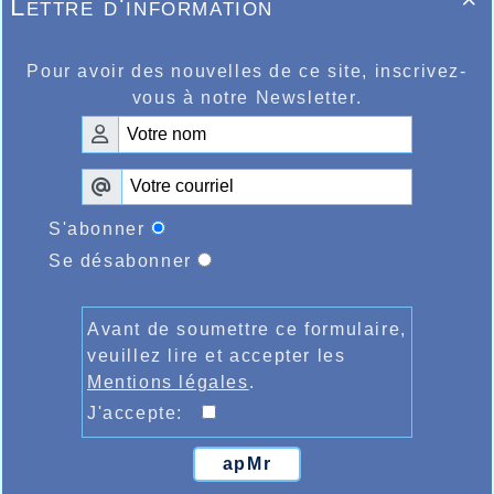
Lettre d'information

chez les plus jeunes Valentin Manier
ème
ème
terminait 4
, Ryad Djema 5
, Elyne
ème
Dupont 2
chez les filles.
Pour avoir des nouvelles de ce site, inscrivez-
vous à notre Newsletter.
S'abonner
Se désabonner
Avant de soumettre ce formulaire,
veuillez lire et accepter les
Mentions légales
.
J'accepte:
apMr