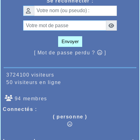
Se reconnecter :
lancer de poids, côté garçons, Edouard
Antonio Gomes courait le 60m plat en 7.77
et Antoine Catoire lançait le poids de plus
de 7kgs à 6m67.
A Gravelines sur les traces de Vauban une
ème
belle 2
place pour Elyne Dupont chez les
jeunes sur le 1500m trail et pour son papa
Envoyer
Vincent chez les « masters » et sur 3000m.
[ Mot de passe perdu ?
]
3724100 visiteurs
50 visiteurs en ligne
94 membres
Connectés :
( personne )