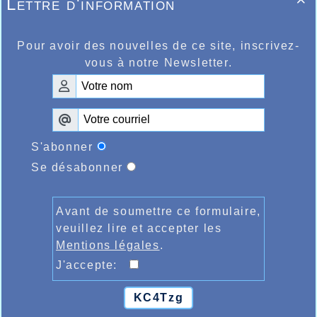
Lettre d'information

Voilà donc une édition qui sans aucun
doute restera marquée pour beaucoup,
surtout ceux ayant perdu leurs chaussures
à pointes dans ce bourbier de grande
Pour avoir des nouvelles de ce site, inscrivez-
teneur.
vous à notre Newsletter.
Les résultats des Halluinois au cross du
Héron :
https://bases.athle.fr/asp.net/liste.aspx?
frmbase=resultats&frmmode=1&pardisplay=1&
MARATHON DE VALENCE AHMED
ABOUSITRE AU TOP DE SA FORME !!!
S'abonner
Se désabonner
Avant de soumettre ce formulaire,
veuillez lire et accepter les
Mentions légales
.
J'accepte:
KC4Tzg