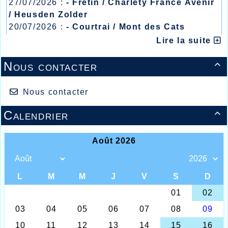
27/07/2026 :
- Fretin / Charlety France Avenir
/ Heusden Zolder
20/07/2026 :
- Courtrai / Mont des Cats
13/07/2026 :
- Lyon / Meeting Abeilles /
Lire la suite
Régionaux /
Nous contacter

Nous contacter
Calendrier

Les plus en vue au cross de Villeneuve
d'Ascq
Il faut reconnaître que ces dernières
semaines furent plutôt pluvieuses, et si
dans certains secteurs, les cours d’eau
devaient déborder de manière singulière, le
secteur de Villeneuve d’Ascq ne devait y
échapper, et les organisateurs bénévoles
étaient depuis le mercredi sur la mise en
ème
place du parcours du 8
cross national
France Environnement sur le lac du Héron
et dans les collines des Marchenelles, sous