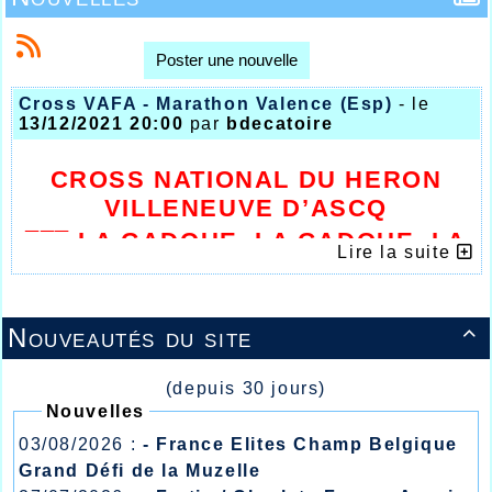
Poster une nouvelle
Cross VAFA - Marathon Valence (Esp)
- le
13/12/2021 20:00
par
bdecatoire
CROSS NATIONAL DU HERON
VILLENEUVE D’ASCQ
¯¯¯
LA GADOUE, LA GADOUE, LA
Lire la suite
GADOUE …
¯¯¯
Nouveautés du site

(depuis 30 jours)
Nouvelles
03/08/2026 :
- France Elites Champ Belgique
Grand Défi de la Muzelle