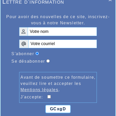
Lettre d'information

ème
terminait en 22mn33 prenant la 4
place
dans sa catégorie cadette.
Pour avoir des nouvelles de ce site, inscrivez-
vous à notre Newsletter.
S'abonner
Se désabonner
Avant de soumettre ce formulaire,
veuillez lire et accepter les
Mentions légales
.
J'accepte:
GCxgD