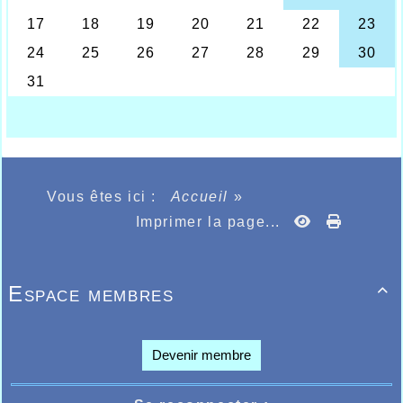
Thadée Fourmantrouw, le frère, terminait
ème
3
en 17.08.1, enfin en cadettes filles,
encore une belle performance de Léa Van
ème
Lierde sur le 5000m avec une 2
place en
27.27.3 tous ces résultats démontrent
l’efficacité de l’entraîneur de marche de
l’AHVL Bruno Dhalluin qui fait un travail
très efficace auprès des jeunes pour la
marche athlétique. Le samedi 18 septembre
à Douchy les Mines où Anthony Puteanus
devait remporter le 3000m steeple en
10.41.35, une épreuve il est vrai peu courue
Vous êtes ici :
Accueil
»
au cours d’une saison athlétique et où les
opportunités ne sont pas courantes, il
Imprimer la page...
devait faire le point sur une épreuve qu’il
n’avait plus couru depuis trois ans, c’était
pour lui l’occasion de retrouver les
sensations peu communes de cette épreuve
Espace membres

particulière très prisée du public en
général.
Le lendemain c’est aux Sables d’Olonne que
se disputait le championnat de France du
Devenir membre
semi-marathon (21,095kms) et Pierre
Bouvier était le seul à faire le déplacement
sur les six athlètes ayant satisfait aux