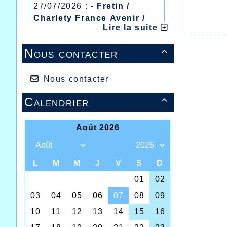
27/07/2026 :
- Fretin /
Charlety France Avenir /
Lire la suite
Heusden Zolder
20/07/2026 :
- Courtrai /
Nous contacter

Mont des Cats
13/07/2026 :
- Lyon /
Meeting Abeilles /
Nous contacter
Régionaux /
Calendrier
