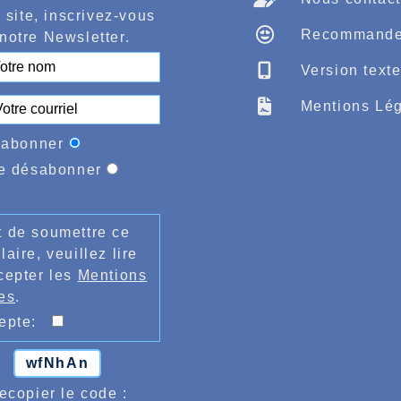
 site, inscrivez-vous
Recommande
notre Newsletter.
Version text
Mentions Lég
'abonner
e désabonner
 de soumettre ce
laire, veuillez lire
cepter les
Mentions
es
.
cepte:
wfNhAn
ecopier le code :