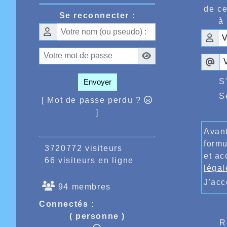
de ce
Se reconnecter :
à 
S
Envoyer
S
[ Mot de passe perdu ?
]
Avant
formu
3720772 visiteurs
et ac
66 visiteurs en ligne
légal
J'ac
94 membres
Connectés :
( personne )
R