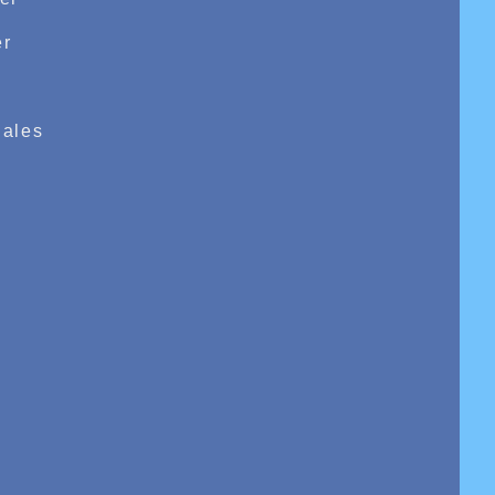
r
e
ales