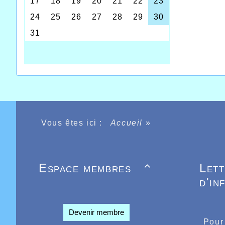
Vous êtes ici :
Accueil
»
Pas de 
Espace membres
Let

en semai
d'in
courir 
end der
supplém
par des
Devenir membre
courses
Pour