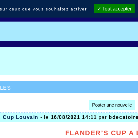
Tout accepter
 sur ceux que vous souhaitez activer
les
Poster une nouvelle
s Cup Louvain
- le
16/08/2021 14:11
par
bdecatoir
FLANDER’S CUP A 