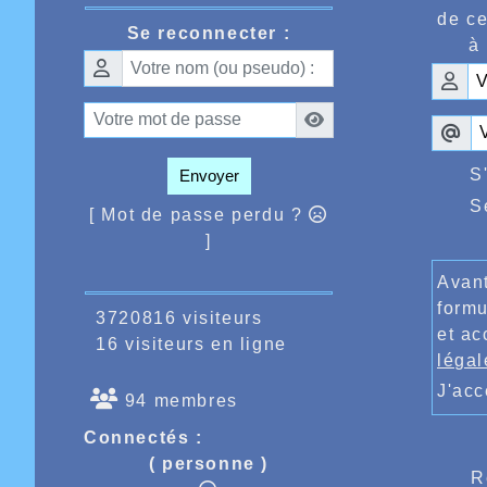
Une foi
de ce
en Belg
Se reconnecter :
à 
800m de
Agathe 
plus te
ème
3
de 
2.07.17
Anvers.
Très be
S
Envoyer
Filippi
S
alors q
[ Mot de passe perdu ?
précéde
]
Pour be
compéti
Avant
prochai
formu
3720816 visiteurs
et ac
16 visiteurs en ligne
légal
J'ac
94 membres
Connectés :
( personne )
R