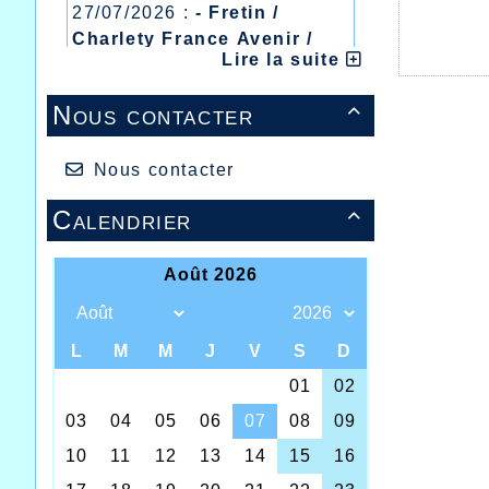
27/07/2026 :
- Fretin /
Charlety France Avenir /
Lire la suite
Heusden Zolder
20/07/2026 :
- Courtrai /
Nous contacter

Mont des Cats
13/07/2026 :
- Lyon /
Meeting Abeilles /
Nous contacter
Régionaux /
Calendrier
