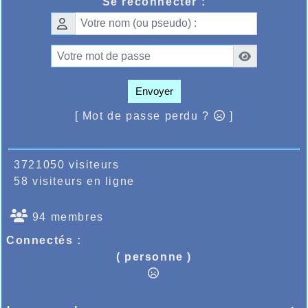
Se reconnecter :
adhésions, que ce soit en athlétisme ou autres
sports amateurs, et les bénévoles et dirigeants ont
leur motivation au point mort, cette crise sanitaire
et les décisions prises en conséquence auront sans
aucun doute changé le paysage sportif français, et il
est grand temps de tenter de revenir à des
Envoyer
conditions normales pour le bien de tous.
[ Mot de passe perdu ?
]
3721050 visiteurs
58 visiteurs en ligne
94 membres
Connectés :
( personne )