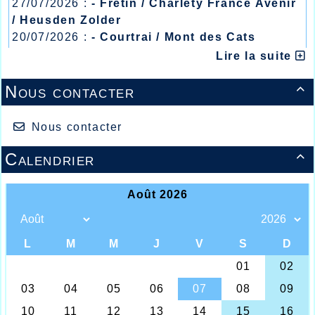
27/07/2026 :
- Fretin / Charlety France Avenir
/ Heusden Zolder
20/07/2026 :
- Courtrai / Mont des Cats
13/07/2026 :
- Lyon / Meeting Abeilles /
Lire la suite
Régionaux /
Nous contacter

Nous contacter
Calendrier

Petit à petit les compétitions d’athlétisme
reprennent et les rendez-vous se succèdent sur le
plan international et national, car, pour l’instant
seuls les athlètes sur les listes ministérielles
peuvent prétendre à se rencontrer et
paradoxalement uniquement en salle, mais pas en
extérieur, allez comprendre !!! Sachant que la