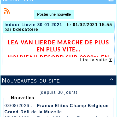
Poster une nouvelle
Indoor Liévin 30 01 2021
- le
01/02/2021 15:55
par
bdecatoire
LEA VAN LIERDE MARCHE DE PLUS
EN PLUS VITE…
NOUVEAU RECORD SUR 3000m EN
Lire la suite
SALLE
Nouveautés du site

(depuis 30 jours)
Nouvelles
03/08/2026 :
- France Elites Champ Belgique
Grand Défi de la Muzelle