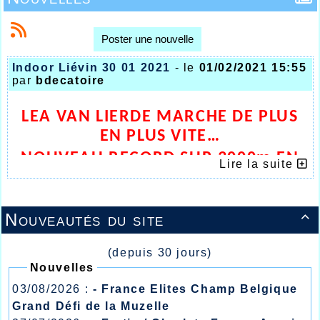
Poster une nouvelle
Indoor Liévin 30 01 2021
- le
01/02/2021 15:55
par
bdecatoire
LEA VAN LIERDE MARCHE DE PLUS
EN PLUS VITE…
NOUVEAU RECORD SUR 3000m EN
Lire la suite
SALLE
Nouveautés du site

(depuis 30 jours)
Nouvelles
03/08/2026 :
- France Elites Champ Belgique
Grand Défi de la Muzelle