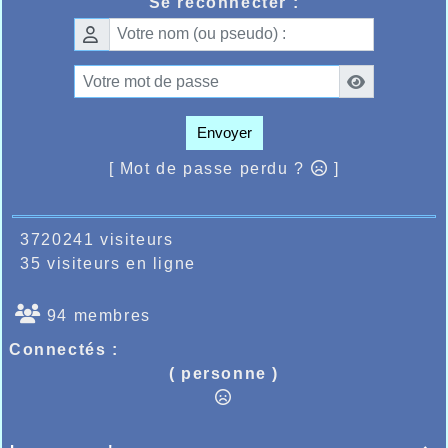
Se reconnecter :
adhésions, que ce soit en athlétisme ou autres
sports amateurs, et les bénévoles et dirigeants ont
leur motivation au point mort, cette crise sanitaire
et les décisions prises en conséquence auront sans
aucun doute changé le paysage sportif français, et il
est grand temps de tenter de revenir à des
Envoyer
conditions normales pour le bien de tous.
[ Mot de passe perdu ?
]
3720241 visiteurs
35 visiteurs en ligne
94 membres
Connectés :
( personne )