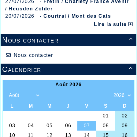
27/07/2026 :
- Fretin / Charlety France Avenir
/ Heusden Zolder
20/07/2026 :
- Courtrai / Mont des Cats
13/07/2026 :
- Lyon / Meeting Abeilles /
Lire la suite
Régionaux /
Nous contacter

Nous contacter
Calendrier

Petit à petit les compétitions d’athlétisme
reprennent et les rendez-vous se succèdent sur le
plan international et national, car, pour l’instant
seuls les athlètes sur les listes ministérielles
peuvent prétendre à se rencontrer et
paradoxalement uniquement en salle, mais pas en
extérieur, allez comprendre !!! Sachant que la