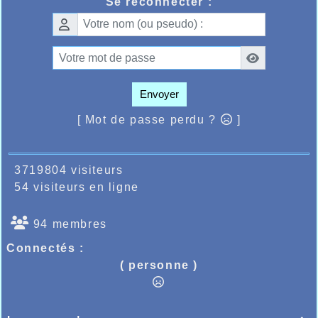
Se reconnecter :
propre record du club établi sur la même piste en
2020, améliorant de 2 secondes sa meilleure
marque qui était de 15.53.27, elle passait la ligne
d’arrivée en 15.51.28.
Voilà donc une belle entrée en matière pour cette
année 2021 qui, tout le monde l’espère, fera
oublier 2020, cauchemar de tous les sportifs et de
Envoyer
tout le monde.
[ Mot de passe perdu ?
]
Quand retrouvera-t-elle une autre compétition ?
L’avenir nous le dira en fonction de l’évolution
sanitaire nationale.
Félicitation Léa pour cette belle prestation qui
3719804 visiteurs
donne du baume au cœur de tous les licenciés de
54 visiteurs en ligne
son club, athlètes et aux dirigeants.
94 membres
Connectés :
( personne )