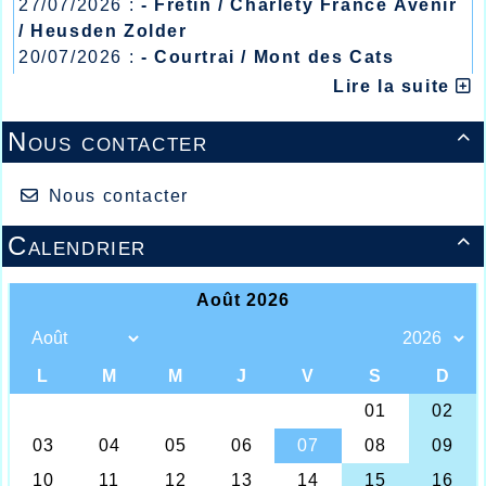
27/07/2026 :
- Fretin / Charlety France Avenir
/ Heusden Zolder
20/07/2026 :
- Courtrai / Mont des Cats
13/07/2026 :
- Lyon / Meeting Abeilles /
Lire la suite
Régionaux /
Nous contacter

Nous contacter
Calendrier

Rares sont les compétitions actuellement en
athlétisme, car seuls les athlètes sur les listes du
« haut niveau » peuvent participer au peu de