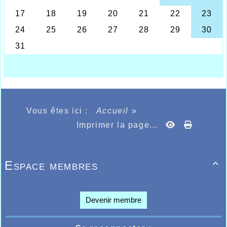
compétitions proposées pour ce mois de janvier
2021, une entrée d’année très compliquée par la
pandémie qui prive et démoralise bon nombre de
sportifs amateurs, qui, ne l’oublions pas sont les
sportifs de haut niveau de demain, et cette
perspective d’avenir pour le sport en général ne se
présente pas sous de bons hospices si cette
situation perdure.
Toujours est-il que la jeune cadette Léa Van Lierde,
qui elle est sur les listes, pouvait participer à la
compétition organisée en salle à Liévin ce samedi
Vous êtes ici :
Accueil
»
16 janvier 2021, une reprise de compétition où les
Imprimer la page...
athlètes présents ont faim de pouvoir s’exprimer et
montrer leur niveau qui, tout compte fait, indique
pour beaucoup une certaine fraîcheur, et c’est dans
cet état d’esprit que la jeune Halluinoise se
Espace membres
présentait sur la ligne de départ de l’écrin Liévinois

avec la ferme intention de donner le meilleur
d’elle-même.
Elle devait très bien s’y rendre en remportant
Devenir membre
l’épreuve du 3000m marche, avec, certes une
concurrence réduite, mais surtout une
détermination qui devait l’amener à améliorer son