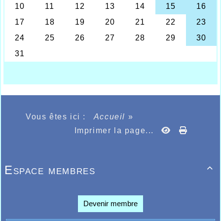
championnats Régionaux en salle à Liévin réservés
aux catégories adultes (Cadets / Juniors / Espoirs /
Seniors H & F) où sept athlètes de l’AHVL devaient
figurer dans les résultats avec une excellente
prestation de la junior Agathe Penet qui, malgré
des études de médecine qui l’accaparent
énormément, a démontré qu’elle était toujours bien
présente et performante en s’octroyant le titre
Régional toutes catégories sur le 60m haies.
Agathe, après avoir remporté sa série en 8.77,
devait mettre en poche un titre de plus à l’occasion
de la finale en la gagnant sans faillir en 8.74, pas
Vous êtes ici :
Accueil
»
très loin de son record personnel et du club 8.69
Imprimer la page...
établi il y a un an au même endroit. Toujours
performante, Agathe aura encore l’occasion de
s’exprimer sans doute à l’occasion des
championnats de France les 22 et 23 Février à
Espace membres

Miramas.
Au cours de la même compétition il fallait
également retenir les 23.30 d’Alexis Bouche sur
200m, les 9.05.01 de Salim Bouaoud sur 3000m, les
Devenir membre
7.52 en série sur 60m de Simon Catoire et 7.71 en
finale mais également 24.88 sur 200m.