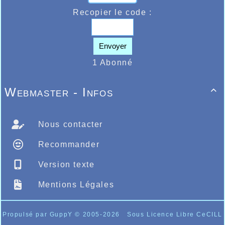
ème
que Lili Penet totalisait 66 points terminait 55
Recopier le code :
avec 8.44 sur 50m plat, 9.98 sur 50m haies et 3m87
au saut en longueur, derrière on retrouvait
ème
Augustine Cornille 63
avec 62 points 8.05 sur
50m plat, 11.21 sur 50m haies et 3m42 en longueur,
Envoyer
ème
puis Ines Ben Hamouda Deschild 61 points et 66
1 Abonné
réalisant 13.13.47 au 2000m marche, 3m11 au saut
en longueur, 6m26 au lancer de poids, enfin pour
terminer chez les filles, Laurine Frys 52 points,
Webmaster - Infos

ème
81
avec 8.41 sur 50m plat, 10.43 sur le 50m
haies, 2m99 au saut en longueur, il y avait 91
jeunes filles classées, alors que chez les garçons,
ème
Lony Detarvernier Pape terminait 57
avec 54
Nous contacter
points réalisant 8.13 sur 50m plat, 10.76 sur 50m
haies et 3m48 au saut en longueur, tandis que
Recommander
ème
Thaddee Fourmantrouw terminait 62
avec 46
points réalisant 12.56.18 sur 2000m marche, 3m01
Version texte
en longueur et 4m48 au lancer de poids.
Sur le 10kms de Ravensberg, Arnaud Lamarcq master
Mentions Légales
ème
ème
1 terminait en 39.18, 18
et 83
au scratch, le
master 2 Gabriel Pachebo devait couvrir la distance
ème
en 39.25 terminant 13
dans sa catégorie et
Propulsé par GuppY
© 2005-2026
Sous Licence Libre CeCILL
ème
88
au classement scratch, Guillaume