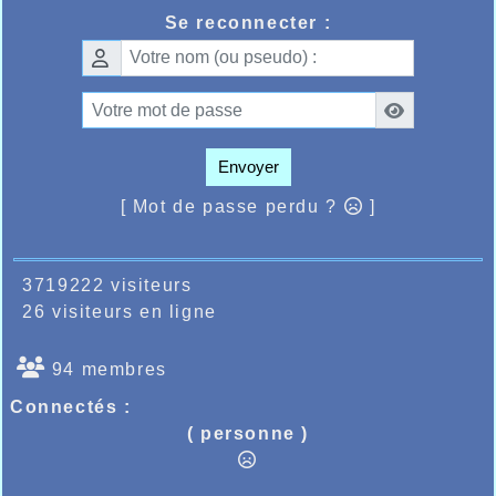
La veille à la salle Jean Bouin de Lille se
Se reconnecter :
déroulaient les championnats Départementaux en
salle réservés aux minimes où la jeune Manankaba
ème
Sangare avec 73 points terminait 30
sur
quelques 77 minimes filles classées, réalisant 7.51
au 50m, 4m21 au saut en longueur et 6m82 au
lancer de poids.
Envoyer
Le même week-end en cross-country, la famille Van
Lierde avait fait le déplacement à Simencourt pour
[ Mot de passe perdu ?
]
ème
la 57
édition de leur cross, Léa devait terminer
ème
ème
2
cadette, le papa Franck 3
master 2 et 37 au
scratch, alors que Ludmilla et Julia devaient
participer à l’animation cross réservée aux plus
3719222 visiteurs
petits.
26 visiteurs en ligne
Toujours le même week-end sur la route cette fois
aux 15kms de la Montagne d’un Jour à Cassel, le
ème
junior Quentin Dekeister terminait 2
dans sa
94 membres
ème
catégorie et 169
au scratch alors qu’en master 4
femme Pascale Monnier passait la ligne d’arrivée à
Connectés :
ème
ème
la 5
place et 787
au général sur 855
( personne )
arrivants(es).