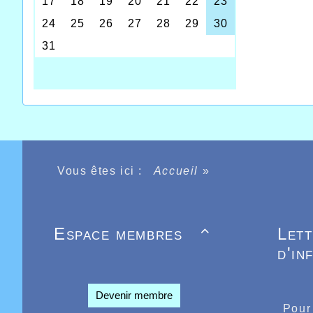
Il
tri
4.7
en 
po
de
8m
tot
Le
dev
Ag
s’e
Vous êtes ici :
Accueil
»
re
Vo
pr
Espace membres
Let

d'in
Devenir membre
Pour