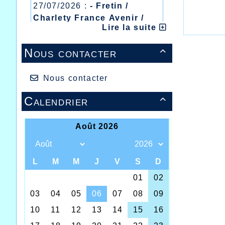
27/07/2026 :
- Fretin /
Charlety France Avenir /
Lire la suite
Heusden Zolder
20/07/2026 :
- Courtrai /
Nous contacter

Mont des Cats
13/07/2026 :
- Lyon /
Meeting Abeilles /
Nous contacter
Régionaux /
Calendrier

C’e
26
pe
pr