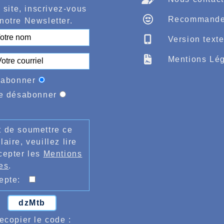
 site, inscrivez-vous
Recommande
notre Newsletter.
Version text
Mentions Lég
'abonner
e désabonner
 de soumettre ce
laire, veuillez lire
cepter les
Mentions
es
.
cepte:
dzMtb
ecopier le code :