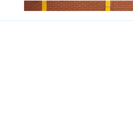
Les jeunes à la salle 
st donc les derniers résultats de 2019 qu’ont enregistrés 
ème
 décembre la 2
journée en salle consacrée aux j
rformances devaient être enregistrées à la salle Bran
écédente une semaine plus tôt.