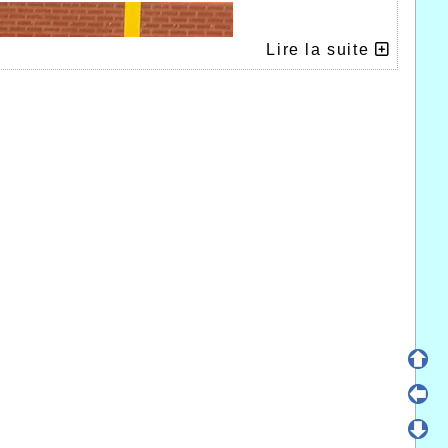
Lire la suite
Branly
les dirigeants de l’AHVL qui organisaient le jeudi
eunes poussins et benjamins et quelques 110
ly durant cette soirée aussi conviviale que la