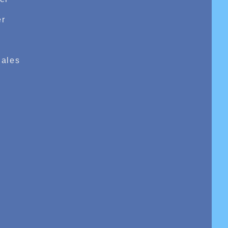
r
e
ales