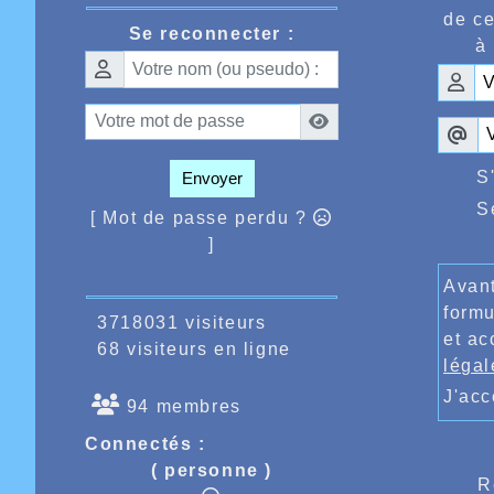
de ce
Se reconnecter :
à 
S
Envoyer
S
[ Mot de passe perdu ?
]
Avant
formu
3718031 visiteurs
et ac
68 visiteurs en ligne
légal
J'ac
94 membres
Connectés :
( personne )
R