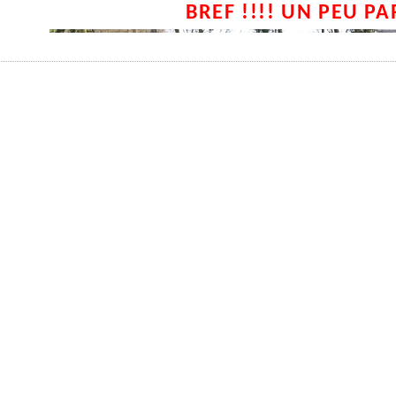
BREF !!!! UN PEU P
Les jeunes et leur coach au cross 
 de plus la fin de semaine et le week-end devaient êt
s qui se retrouvaient le samedi soir du côté de Marquette
, et une belle innovation de la part des organisateurs,