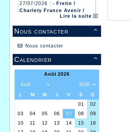
27/07/2026 :
- Fretin /
Charlety France Avenir /
Lire la suite
Heusden Zolder
20/07/2026 :
- Courtrai /
Nous contacter

Mont des Cats
13/07/2026 :
- Lyon /
Meeting Abeilles /
Nous contacter
Régionaux /
Calendrier

Une fois
Halluinoi
même nom