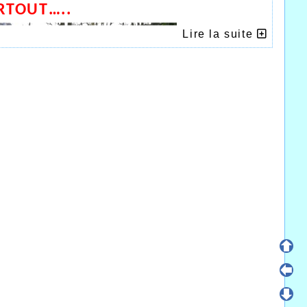
ARTOUT…..
Lire la suite
Jean Vilet à Liévin
re très riches en événements pour les athlètes
 pour la corrida du Haut Touquet, près du stade du
 la possibilité de faire les 10kms sous forme de