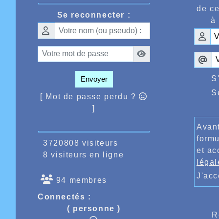
sur la c
de ce
Gabriel 
Se reconnecter :
à 
Decourtr
chez les
640 résul
Enfin au
cadettes
S
Envoyer
S
[ Mot de passe perdu ?
]
Avant
formu
3720808 visiteurs
et ac
8 visiteurs en ligne
légal
J'ac
94 membres
Connectés :
( personne )
R