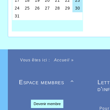
relais d
sur le f
Stéphanie
Thomas D
qu’il av
devant l
passaient
épreuve 
Lemahieu 
En salle 
Bouche s
16.16.26
Vous êtes ici :
Accueil
»
A Liévin 
fêtait sa
stade Ro
plus ouve
français
Espace membres
Let

au nombr
d'in
Salim Bo
fallait 
Meirhae
les junio
Devenir membre
ème
12
pla
Pour