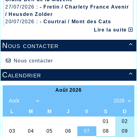
27/07/2026 :
- Fretin / Charlety France Avenir
/ Heusden Zolder
20/07/2026 :
- Courtrai / Mont des Cats
13/07/2026 :
- Lyon / Meeting Abeilles /
Lire la suite
Régionaux /
Nous contacter

Nous contacter
Franck à Arques Kamel à Armentières
Une fois n’est pas coutume, peu de résultats pour
Calendrier

les athlètes Halluinois qui n’ont pas participé aux
compétitions du week-end car pour beaucoup la
préparation cross est bien entamée et déjà le week-
end prochain ils se retrouveront pour un certain
nombre d’entre eux au premier rendez-vous
important du week-end, au cross du Comité du Nord
à Lomme pour une première mise au point
hivernale.
Franck Van Lierde lui n’a pas attendu le week-end
du 11 novembre pour aller goûter aux labours, mais
er
dès ce 1
novembre il inaugurait les pointes dans